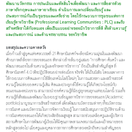
พัฒนานวัตกรรม การประเมินและตัดสินใจเพื่อพัฒนา และการสื่อสารด้วย
ภาษาอังกฤษและภาษาอาเซียน ดำเนินการแลกเปลี่ยนเรียนรู้ และ
ประสบการณ์กันเป็นชุมชนและเครือข่าย โดยใช้กระบวนการชุมชนแห่งการ
เรียนรู้ทางวิชาชีพ (Professional Learning Communities : PLC) และรีบ
สร้างศรัทธาให้กับตนเอง เพื่อเป็นแบบอย่างของนักวิชาการที่ดี ทั้งด้านความรู้
และประสบการณ์ และด้านจรรยาบรรณ ของวิชาชีพ
บทสรุปและความคาดหวัง
เมื่อก้าวเข้าสู่ยุคแห่งศตวรรษที่ 21 ศึกษานิเทศก์จะต้องมีความมุ่งมั่นและพัฒนา
ศักยภาพที่ต้องการของตนเอง ดังกล่าวข้างต้น อยู่เสมอ “การศึกษา ค้นคว้า และ
พัฒนาตนเองในด้านความรู้และทักษะทางวิชาการ” ถือเป็นสิ่งสำคัญที่สุด ที่
ศึกษานิเทศก์ 4.0 พึงปฏิบัติตนอย่างต่อเนื่อง จริงจัง ให้เป็นนิสัย โดยเฉพาะการ
ใช้กระบวนการคิดและการใช้สื่อเทคโนโลยีใหม่ๆ ในการแสวงหา และสร้างสรรค์
ความรู้ใหม่ต่อยอดความรู้เดิม คิดและประยุกต์ใช้ความรู้ให้เกิดประโยชน์กับ
ตนเองและหน่วยงาน สามารถนำองค์ความรู้ที่มีอยู่ทุกหนทุกแห่งบนโลกนี้ รวมทั้ง
ความรู้ที่สั่งสมและพัฒนาในระบบฐานข้อมูลทางวิชาการของตนเอง (Academic
portfolio) มาบูรณาการเชิงสร้างสรรค์ เพื่อพัฒนานวัตกรรมต่างๆ ทั้งนวัตกรรม
การนิเทศ และนวัตกรรมในการจัดการเรียนรู้ ในการสนับสนุนการปฏิบัติงานด้าน
การนิเทศของตนเองให้เกิดประสิทธิผลสูงสุด สามารถช่วยเหลือครูและผู้บริหาร
สถานศึกษาในการพัฒนาผู้เรียนให้มีคุณภาพตามเจตนารมย์และเป้าหมายของ
หลักสูตรต่อไป เมื่อครูและบุคลากรทางการศึกษาตระหนักถึงความสำคัญของ