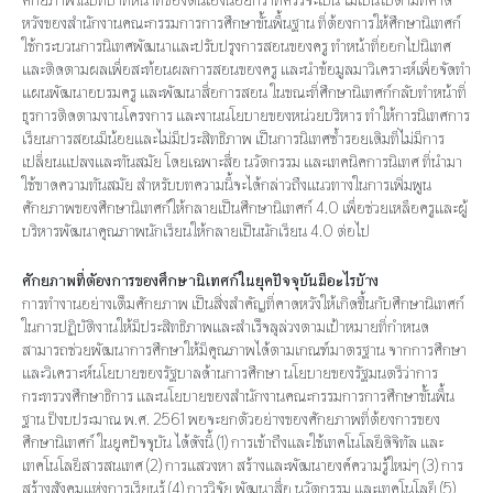
หวังของสำนักงานคณะกรรมการการศึกษาขั้นพื้นฐาน ที่ต้องการให้ศึกษานิเทศก์
ใช้กระบวนการนิเทศพัฒนาและปรับปรุงการสอนของครู ทำหน้าที่ออกไปนิเทศ
และติดตามผลเพื่อสะท้อนผลการสอนของครู และนำข้อมูลมาวิเคราะห์เพื่อจัดทำ
แผนพัฒนาอบรมครู และพัฒนาสื่อการสอน ในขณะที่ศึกษานิเทศก์กลับทำหน้าที่
ธุรการติดตามงานโครงการ และงานนโยบายของหน่วยบริหาร ทำให้การนิเทศการ
เรียนการสอนมีน้อยและไม่มีประสิทธิภาพ เป็นการนิเทศซ้ำรอยเดิมที่ไม่มีการ
เปลี่ยนแปลงและทันสมัย โดยเฉพาะสื่อ นวัตกรรม และเทคนิคการนิเทศ ที่นำมา
ใช้ขาดความทันสมัย สำหรับบทความนี้จะได้กล่าวถึงแนวทางในการเพิ่มพูน
ศักยภาพของศึกษานิเทศก์ให้กลายเป็นศึกษานิเทศก์ 4.0 เพื่อช่วยเหลือครูและผู้
บริหารพัฒนาคุณภาพนักเรียนให้กลายเป็นนักเรียน 4.0 ต่อไป
ศักยภาพที่ต้องการของศึกษานิเทศก์ในยุคปัจจุบันมีอะไรบ้าง
การทำงานอย่างเต็มศักยภาพ เป็นสิ่งสำคัญที่คาดหวังให้เกิดขึ้นกับศึกษานิเทศก์
ในการปฏิบัติงานให้มีประสิทธิภาพและสำเร็จลุล่วงตามเป้าหมายที่กำหนด
สามารถช่วยพัฒนาการศึกษาให้มีคุณภาพได้ตามเกณฑ์มาตรฐาน จากการศึกษา
และวิเคราะห์นโยบายของรัฐบาลด้านการศึกษา นโยบายของรัฐมนตรีว่าการ
กระทรวงศึกษาธิการ และนโยบายของสำนักงานคณะกรรมการการศึกษาขั้นพื้น
ฐาน ปีงบประมาณ พ.ศ. 2561 พอจะยกตัวอย่างของศักยภาพที่ต้องการของ
ศึกษานิเทศก์ ในยุคปัจจุบัน ได้ดังนี้ (1) การเข้าถึงและใช้เทคโนโลยีดิจิทัล และ
เทคโนโลยีสารสนเทศ (2) การแสวงหา สร้างและพัฒนาองค์ความรู้ใหม่ๆ (3) การ
สร้างสังคมแห่งการเรียนรู้ (4) การวิจัย พัฒนาสื่อ นวัตกรรม และเทคโนโลยี (5)