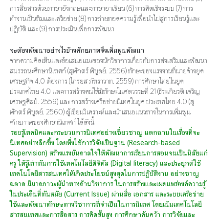
การสื่อสารด้วยภาษาอังกฤษและภาษาอาเซียน (6) การคิดเชิงระบบ (7) การ
ทำงานเป็นทีมและเครือข่าย (8) การถ่ายทอดความรู้เพื่อนำไปสู่การเรียนรู้และ
ปฏิบัติ และ (9) การประเมินเพื่อการพัฒนา
จะต้องพัฒนาอย่างไรบ้างศักยภาพจึงเพิ่มพูนพัฒนา
จากความคิดเห็นและข้อเสนอแนะของนักวิชาการเกี่ยวกับการส่งเสริมและพัฒนา
สมรรถนะศึกษานิเทศก์ (สุพักตร์ พิบูลย์. 2556) ทักษะของแรงงานที่นายจ้างยุค
เศรษฐกิจ 4.0 ต้องการ (ไกรยส ภัทราวาท. 2559) การศึกษาไทยในยุค
ประเทศไทย 4.0 และการสร้างคนให้มีทักษะในศตวรรษที่ 21 (ธีระเกียรติ เจริญ
เศรษฐศิลป์. 2559) และ การสร้างเครือข่ายนิเทศในยุค ประเทศไทย 4.0 (สุ
พักตร์ พิบูลย์. 2560) ผู้เขียนวิเคราะห์และนำเสนอแนวทางในการเพิ่มพูน
ศักยภาพของศึกษานิเทศก์ ได้ดังนี้
รอบรู้เทคนิคและกระบวนการนิเทศอย่างเชี่ยวชาญ แตกฉานในเรื่องที่จะ
นิเทศอย่างลึกซึ้ง โดยพึ่งใช้การวิจัยเป็นฐาน (Research-based
Supervision) สร้างแรงบันดาลใจให้พัฒนาการเรียนการสอนจนเป็นนิสัยแก่
ครู ให้รู้เท่าทันการใช้เทคโนโลยีดิจิทัล (Digital literacy) และประยุกต์ใช้
เทคโนโลยีสารสนเทศให้เกิดประโยชน์สูงสุดในการปฏิบัติงาน อย่างชาญ
ฉลาด มีมาดภาวะผู้นำทางด้านวิชาการ ในการสร้างและเผยแพร่องค์ความรู้
ในประเด็นที่ทันสมัย (Current Issue) ผ่านสื่อ เอกสาร และระบบเครือข่าย
ใช้และพัฒนาทักษะทางวิชาการที่จำเป็นในการนิเทศ โดยเน้นเทคโนโลยี
สารสนเทศและการสื่อสาร การคิดขั้นสูง การศึกษาค้นคว้า การวิจัยและ