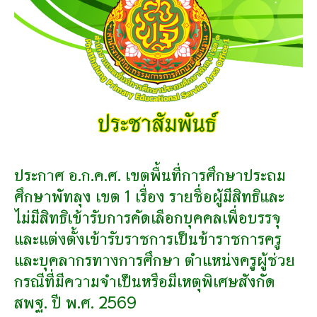
ประถม
ศึกษา
พัทลุง
เขต
1
เรื่อง
ราย
ชื่อ
ผู้
มี
สิทธิ
ประกาศ อ.ก.ค.ศ. เขตพื้นที่การศึกษาประถม
และ
ศึกษาพัทลุง เขต 1 เรื่อง รายชื่อผู้มีสิทธิและ
ไม่มี
สิทธิ
ไม่มีสิทธิเข้ารับการคัดเลือกบุคคลเพื่อบรรจุ
เข้า
และแต่งตั้งเข้ารับราชการเป็นข้าราชการครู
รับ
การ
และบุคลากรทางการศึกษา ตำแหน่งครูผู้ช่วย
คัด
กรณีที่มีความจำเป็นหรือมีเหตุพิเศษสังกัด
เลือก
บุคคล
สพฐ. ปี พ.ศ. 2569
เพื่อ