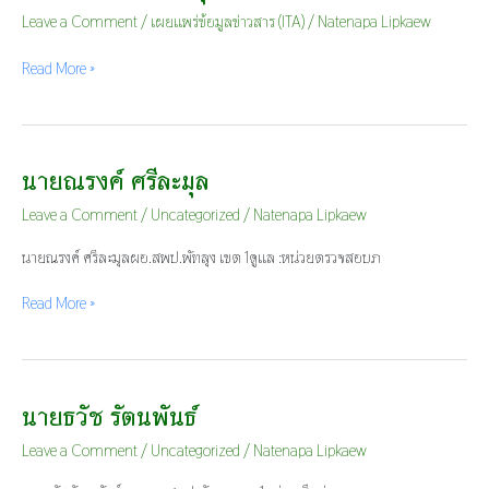
กับ
Leave a Comment
/
เผยแพร่ข้อมูลข่าวสาร (ITA)
/
Natenapa Lipkaew
สพป.พัทลุง
เขต
Read More »
1
นายณรงค์ ศรีละมุล
นาย
ณรงค์
Leave a Comment
/
Uncategorized
/
Natenapa Lipkaew
ศรี
ละ
นายณรงค์ ศรีละมุลผอ.สพป.พัทลุง เขต 1ดูแล :หน่วยตรวจสอบภ
มุล
Read More »
นายธวัช รัตนพันธ์
นาย
ธวัช
Leave a Comment
/
Uncategorized
/
Natenapa Lipkaew
รัตน
พันธ์