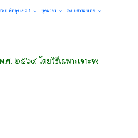
 สพป.พัทลุง เขต 1
บุคลากร
ระบบสารสนเทศ
ณ พ.ศ. ๒๕๖๙ โดยวิธีเฉพาะเจาะจง