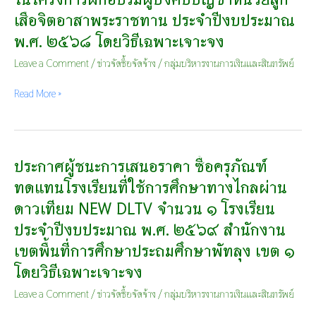
การ
ชนะ
ที่
เสือจิตอาสาพระราชทาน ประจำปีงบประมาณ
สอน
การ
๒
IC๓๐
เสนอ
พ.ศ. ๒๕๖๘ โดยวิธีเฉพาะเจาะจง
(เดือน
Type
ราคา
มกราคม
๑
Leave a Comment
/
ข่าวจัดซื้อจัดจ้าง
/
กลุ่มบริหารงานการเงินและสินทรัพย์
ซื้อ
พ.ศ.
โรงเรียน
วัสดุ
๒๕๖๙
อนุบาล
เพื่อ
Read More »
ถึง
ป่า
ใช้
เดือน
พะยอม
ใน
มีนาคม
ด้วย
โครงการ
พ.ศ.
วิธี
ฝึก
ประกาศผู้ชนะการเสนอราคา ซื้อครุภัณฑ์
ประกาศ
๒๕๖๙)
ประกวด
อบรม
ผู้
ราคา
ผู้
ทดแทนโรงเรียนที่ใช้การศึกษาทางไกลผ่าน
ชนะ
อิเล็กทรอนิกส์
บังคับ
ดาวเทียม NEW DLTV จำนวน ๑ โรงเรียน
การ
(e-
บัญชา
เสนอ
bidding)
ประจำปีงบประมาณ พ.ศ. ๒๕๖๙ สำนักงาน
หน่วย
ราคา
ลูก
เขตพื้นที่การศึกษาประถมศึกษาพัทลุง เขต ๑
ซื้อ
เสือ
ครุภัณฑ์
โดยวิธีเฉพาะเจาะจง
จิต
ทดแทน
อาสา
Leave a Comment
/
ข่าวจัดซื้อจัดจ้าง
/
กลุ่มบริหารงานการเงินและสินทรัพย์
โรงเรียน
พระราชทาน
ที่
ประจำ