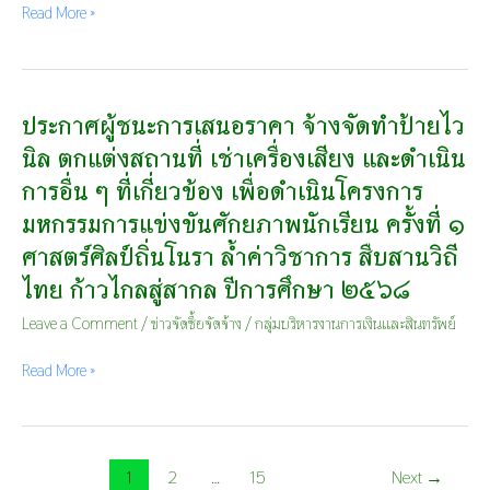
Read More »
ใช้
ปีงบประมาณ
การ
พ.ศ.
ศึกษา
๒๕๖๘
ทาง
โดย
ไกล
วิธี
ประกาศผู้ชนะการเสนอราคา จ้างจัดทำป้ายไว
ประกาศ
ผ่าน
เฉพาะ
ผู้
นิล ตกแต่งสถานที่ เช่าเครื่องเสียง และดำเนิน
ดาวเทียม
เจาะจง
ชนะ
NEW
การอื่น ๆ ที่เกี่ยวข้อง เพื่อดำเนินโครงการ
การ
DLTV
เสนอ
มหกรรมการแข่งขันศักยภาพนักเรียน ครั้งที่ ๑
จำนวน
ราคา
๑
ศาสตร์ศิลป์ถิ่นโนรา ล้ำค่าวิชาการ สืบสานวิถี
จ้าง
โรงเรียน
จัด
ไทย ก้าวไกลสู่สากล ปีการศึกษา ๒๕๖๘
ประจำ
ทำ
ปีงบประมาณ
Leave a Comment
/
ข่าวจัดซื้อจัดจ้าง
/
กลุ่มบริหารงานการเงินและสินทรัพย์
ป้าย
พ.ศ.
ไว
๒๕๖๙
Read More »
นิล
สำนักงาน
ตกแต่ง
เขต
สถาน
พื้นที่
ที่
การ
เช่า
ศึกษา
1
2
…
15
Next
→
เครื่อง