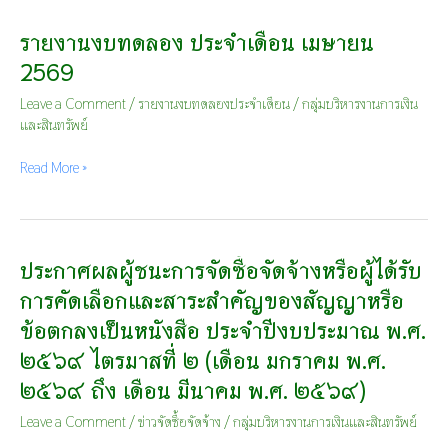
รายงานงบทดลอง ประจำเดือน เมษายน
รายงาน
งบ
2569
ทดลอง
ประจำ
Leave a Comment
/
รายงานงบทดลองประจำเดือน
/
กลุ่มบริหารงานการเงิน
เดือน
และสินทรัพย์
เมษายน
2569
Read More »
ประกาศผลผู้ชนะการจัดซื้อจัดจ้างหรือผู้ได้รับ
ประกาศ
ผล
การคัดเลือกและสาระสำคัญของสัญญาหรือ
ผู้
ข้อตกลงเป็นหนังสือ ประจำปีงบประมาณ พ.ศ.
ชนะ
การ
๒๕๖๙ ไตรมาสที่ ๒ (เดือน มกราคม พ.ศ.
จัด
๒๕๖๙ ถึง เดือน มีนาคม พ.ศ. ๒๕๖๙)
ซื้อ
จัด
Leave a Comment
/
ข่าวจัดซื้อจัดจ้าง
/
กลุ่มบริหารงานการเงินและสินทรัพย์
จ้าง