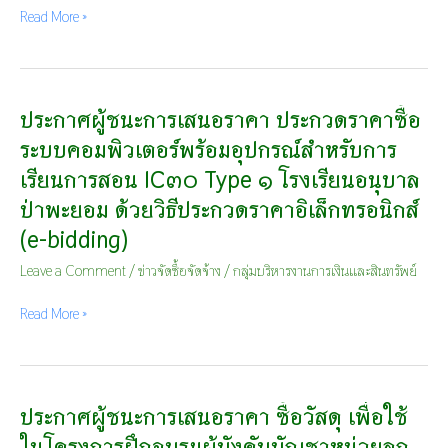
หรือ
Read More »
ผู้
ได้
รับ
การ
คัด
ประกาศผู้ชนะการเสนอราคา ประกวดราคาซื้อ
ประกาศ
เลือก
ผู้
ระบบคอมพิวเตอร์พร้อมอุปกรณ์สำหรับการ
และ
ชนะ
เรียนการสอน IC๓๐ Type ๑ โรงเรียนอนุบาล
สาระ
การ
สำคัญ
เสนอ
ป่าพะยอม ด้วยวิธีประกวดราคาอิเล็กทรอนิกส์
ของ
ราคา
(e-bidding)
สัญญา
ประกวด
หรือ
ราคา
Leave a Comment
/
ข่าวจัดซื้อจัดจ้าง
/
กลุ่มบริหารงานการเงินและสินทรัพย์
ข้อ
ซื้อ
ตกลง
ระบบ
Read More »
เป็น
คอมพิวเตอร์
หนังสือ
พร้อม
ประจำ
อุปกรณ์
ปีงบประมาณ
สำหรับ
พ.ศ.
การ
ประกาศผู้ชนะการเสนอราคา ซื้อวัสดุ เพื่อใช้
ประกาศ
๒๕๖๙
เรียน
ผู้
ในโครงการฝึกอบรมผู้บังคับบัญชาหน่วยลูก
ไตรมาส