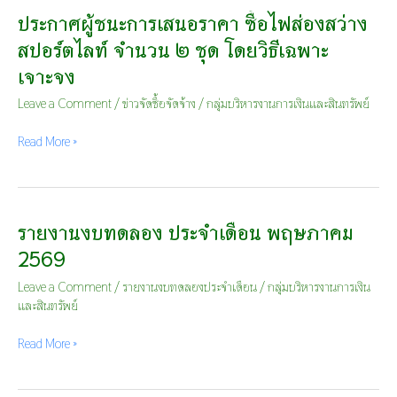
เป็น
ประกาศผู้ชนะการเสนอราคา ซื้อไฟส่องสว่าง
ประกาศ
หนังสือ
ผู้
ประจำ
สปอร์ตไลท์ จำนวน ๒ ชุด โดยวิธีเฉพาะ
ชนะ
ปีงบประมาณ
เจาะจง
การ
พ.ศ.
เสนอ
๒๕๖๙
Leave a Comment
/
ข่าวจัดซื้อจัดจ้าง
/
กลุ่มบริหารงานการเงินและสินทรัพย์
ราคา
ไตรมาส
ซื้อ
ที่
Read More »
ไฟ
๓
ส่อง
(เดือน
สว่าง
เมษายน
สปอร์ต
พ.ศ.
ไลท์
๒๕๖๙
รายงานงบทดลอง ประจำเดือน พฤษภาคม
รายงาน
จำนวน
ถึง
งบ
2569
๒
เดือน
ทดลอง
ชุด
มิถุนายน
ประจำ
Leave a Comment
/
รายงานงบทดลองประจำเดือน
/
กลุ่มบริหารงานการเงิน
โดย
พ.ศ.
เดือน
และสินทรัพย์
วิธี
๒๕๖๙)
พฤษภาคม
เฉพาะ
2569
Read More »
เจาะจง