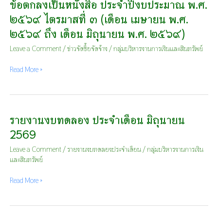
ข้อตกลงเป็นหนังสือ ประจำปีงบประมาณ พ.ศ.
ชนะ
การ
๒๕๖๙ ไตรมาสที่ ๓ (เดือน เมษายน พ.ศ.
จัด
๒๕๖๙ ถึง เดือน มิถุนายน พ.ศ. ๒๕๖๙)
ซื้อ
จัด
Leave a Comment
/
ข่าวจัดซื้อจัดจ้าง
/
กลุ่มบริหารงานการเงินและสินทรัพย์
จ้าง
หรือ
Read More »
ผู้
ได้
รับ
การ
คัด
รายงานงบทดลอง ประจำเดือน มิถุนายน
รายงาน
เลือก
งบ
2569
และ
ทดลอง
สาระ
ประจำ
Leave a Comment
/
รายงานงบทดลองประจำเดือน
/
กลุ่มบริหารงานการเงิน
สำคัญ
เดือน
และสินทรัพย์
ของ
มิถุนายน
สัญญา
2569
Read More »
หรือ
ข้อ
ตกลง