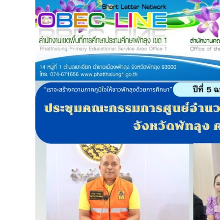
ประชุม
คณะ
กรรมการ
ศูนย์
อำนวย
การ
ความ
ปลอดภัย
ทาง
ถนน
จังหวัด
พัทลุง
ครั้ง
ที่
3/2568