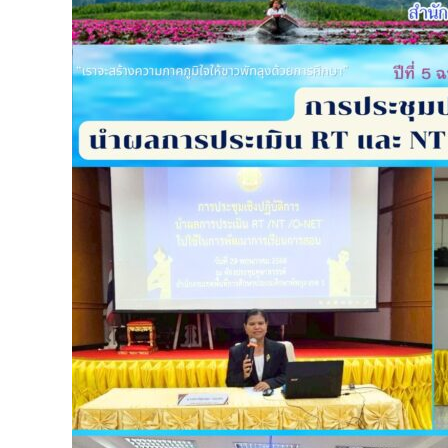
ผล
การ
ประเมิน
RT
และ
NT
ไป
ใช้
ใน
การ
พัฒนาการ
สอน