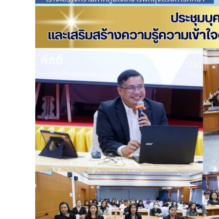
ด้าน
มาตรฐาน
ทาง
จริย
ธร
รมฯ