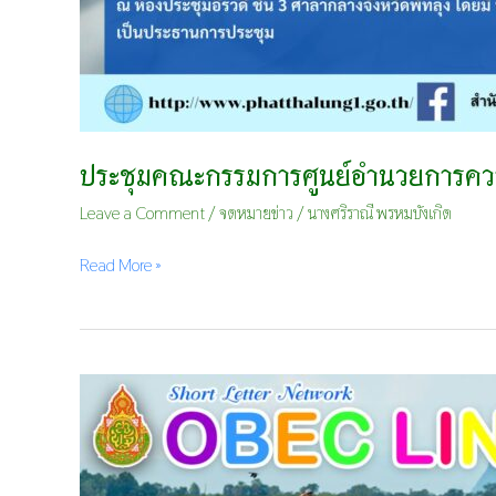
ประชุมคณะกรรมการศูนย์อำนวยการความ
Leave a Comment
/
จดหมายข่าว
/
นางศริราณี พรหมบังเกิด
Read More »
การ
ประชุม
ปฏิบัติ
การ
นำ