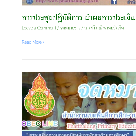
การประชุมปฏิบัติการ นำผลการประเม
Leave a Comment
/
จดหมายข่าว
/
นางศริราณี พรหมบังเกิด
Read More »
ประชุม
บุคลากร
และ
เสริม
สร้าง
ความ
รู้
ความ
เข้าใจ