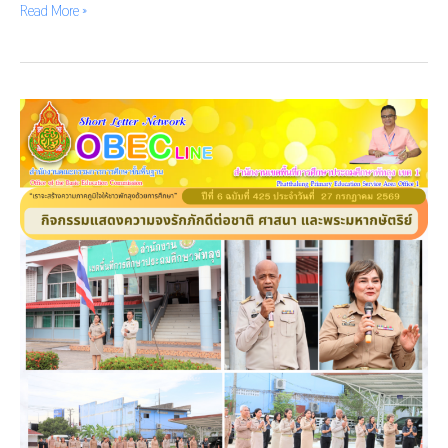
Read More »
กิจกรรม
แสดง
ความ
จงรัก
ภักดี
ต่อ
ชาติ
ศาสนา
และ
พระ
มหา
กษัตริย์