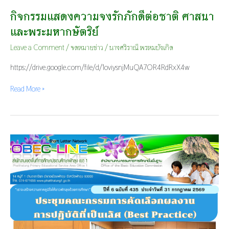
กิจกรรมแสดงความจงรักภักดีต่อชาติ ศาสนา
และพระมหากษัตริย์
Leave a Comment
/
จดหมายข่าว
/
นางศริราณี พรหมบังเกิด
https://drive.google.com/file/d/1oviysnjMuQA7OR4RdRxX4w
Read More »
ประชุม
คณะ
กรรมการ
คัด
เลือก
ผล
งาน
การ
ปฏิบัติ