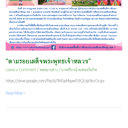
“ตามรอยเสด็จพระพุทธเจ้าหลวง”
Leave a Comment
/
จดหมายข่าว
/
นางศริราณี พรหมบังเกิด
https://drive.google.com/file/d/1MUpMspw59QUgr1lezGcgx-
Read More »
การ
ประกวด