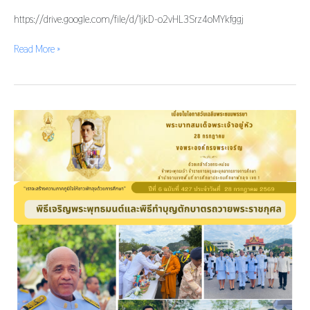
https://drive.google.com/file/d/1jkD-o2vHL3Srz4oMYkfggj
Read More »
กิจกรรม
เฉลิมพระเกียรติ
พระบาท
สมเด็จ
พระ
เจ้า
อยู่
หัว
เนื่อง
ใน
โอกาส
วัน
เฉลิม
พระชนมพรรษา