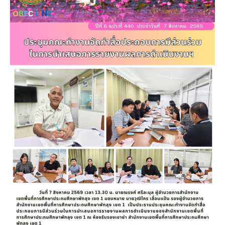
ทำ
สื่อ
ประกอบ
การ
มี
ส่วน
ร่วม
ใน
การนำ
เสนอ
การ
รายงาน
ผล
การ
ดำ
เนิน
งานฯ