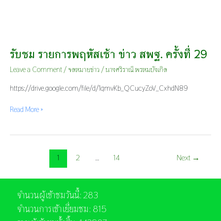
รับชม รายการพฤหัสเช้า ข่าว สพฐ. ครั้งที่ 29
Leave a Comment
/
จดหมายข่าว
/
นางศริราณี พรหมบังเกิด
https://drive.google.com/file/d/1qmvKb_QCucyZoV_CxhdN89
Read More »
1
2
…
14
Next
→
จำนวนผู้เข้าชมวันนี้: 283
จำนวนการเข้าเยี่ยมชม: 815