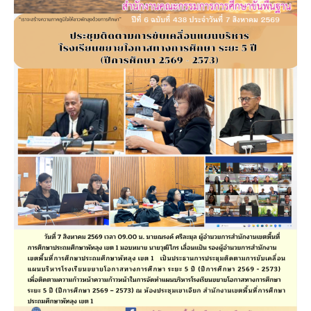
แผน
บริหาร
โรงเรียน
ขยาย
โอกาส
ทางการ
ศึกษา
ระยะ
5
ปี
(ปี
การ
ศึกษา
2569
–
2573)