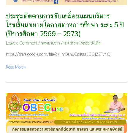
ประชุมติดตามการขับเคลื่อนแผนบริหาร
โรงเรียนขยายโอกาสทางการศึกษา ระยะ 5 ปี
(ปีการศึกษา 2569 – 2573)
Leave a Comment
/
จดหมายข่าว
/
นางศริราณี พรหมบังเกิด
https://drive.google.com/file/d/1imDsnuCpiKaaLCG1ZZFv4Q
Read More »
กิจกรรม
แสดง
ความ
จงรัก
ภักดี
ต่อ