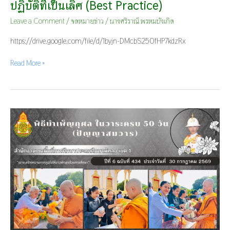
ปฏิบัติที่เป็นเลิศ (Best Practice)
Leave a Comment
/
จดหมายข่าว
/
นางศริราณี พรหมบังเกิด
https://drive.google.com/file/d/1byjn-DMcbS250fHP7kdzRx
Read More »
พิธี
บำเพ็ญ
กุศล
ใน
วาระ
ครบ
50
วัน
(ปัญญา
สม
วาร)