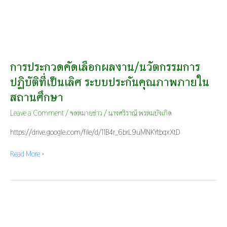
การประกวดคัดเลือกผลงาน/นวัตกรรมการ
ปฏิบัติที่เป็นเลิศ ระบบประกันคุณภาพภายใน
สถานศึกษา
Leave a Comment
/
จดหมายข่าว
/
นางศริราณี พรหมบังเกิด
https://drive.google.com/file/d/11B4r_6brL9uMNKYtbqxXtD
Read More »
รับ
ชม
รายการ