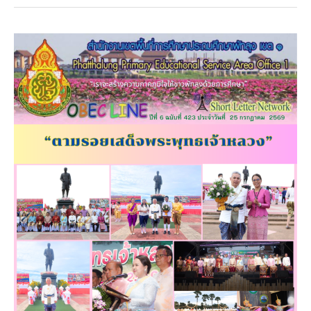
“ตาม
รอย
เสด็จ
พระพุทธเจ้า
หลวง”