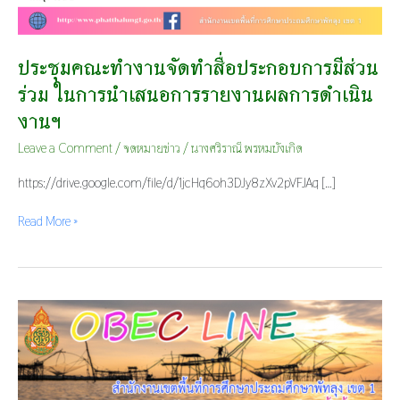
ประชุมคณะทำงานจัดทำสื่อประกอบการมีส่วน
ร่วม ในการนำเสนอการรายงานผลการดำเนิน
งานฯ
Leave a Comment
/
จดหมายข่าว
/
นางศริราณี พรหมบังเกิด
https://drive.google.com/file/d/1jcHq6oh3DJy8zXv2pVFJAq […]
Read More »
ประชุม
ติดตาม
การ
ขับ
เคลื่อน