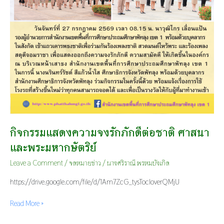
กิจกรรมแสดงความจงรักภักดีต่อชาติ ศาสนา
และพระมหากษัตริย์
Leave a Comment
/
จดหมายข่าว
/
นางศริราณี พรหมบังเกิด
https://drive.google.com/file/d/1Am7ZcG_tysTocloverQMjU
Read More »