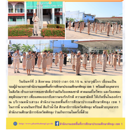
ชาติ
ศาสนา
และ
พระ
มหา
กษัตริย์