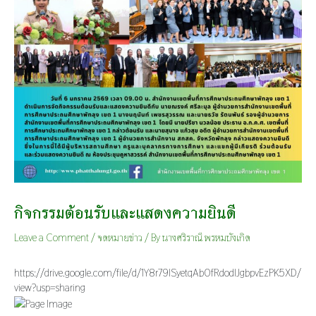
กิจกรรมต้อนรับและแสดงความยินดี
Leave a Comment
/
จดหมายข่าว
/ By
นางศริราณี พรหมบังเกิด
https://drive.google.com/file/d/1Y8r79lSyetqAb0fRdodIJgbpvEzPK5XD/
view?usp=sharing