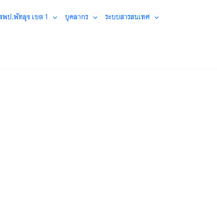
 สพป.พัทลุง เขต 1
บุคลากร
ระบบสารสนเทศ