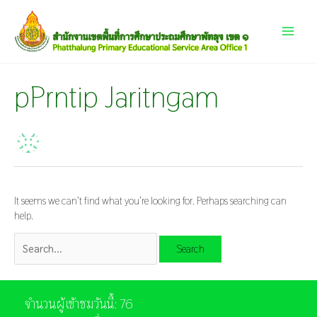
Skip
Search
Main
to
for:
content
Menu
pPrntip Jaritngam
It seems we can’t find what you’re looking for. Perhaps searching can
help.
จำนวนผู้เข้าชมวันนี้: 76