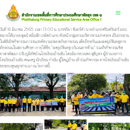
Skip
Main
to
content
Menu
วันที่ 16 มีนาคม 2565 เวลา 13.00 น. นางจริยา จันทร์คำ นายอำเภอศรีนครินทร์ มอบ
หมายให้นายอดุลย์ หมื่นลึก ปลัดอําเภอ หัวหน้ากลุ่มงานบริหารงานปกครอง เป็นประธาน
ในพิธีเปิดกิจกรรมการรณรงค์ความปลอดภัยทางถนน เพื่อป้องกันและลดอุบัติเหตุทาง
ท้องถนนในสถานศึกษา ภายใต้ชื่อ “ลดอุบัติเหตุ บริเวณทางข้าม” รวมถึงกิจกรรมจิต
อาสาพัฒนา ปรับภูมิทัศน์ ณโรงเรียนบ้านขัน โดยมีนางอวยพร สุธีบุตร ผู้อำนวยการ
โรงเรียนบ้านขัน คณะครู นักเรียน กำนัน ผู้ใหญ่บ้าน เข้าร่วมกิจกรรม ทางโรงเรียนบ้านขัน
ขอขอบคุณทุกท่าน มา ณ โอกาสนี้