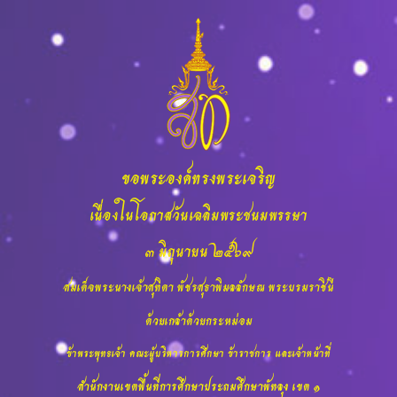
ขอพระองค์ทรงพระเจริญ
เนื่องในโอกาสวันเฉลิมพระชนมพรรษา
๓ มิถุนายน ๒๕๖๙
สมเด็จพระนางเจ้าสุทิดา พัชรสุธาพิมลลักษณ พระบรมราชินี
ด้วยเกล้าด้วยกระหม่อม
ข้าพระพุทธเจ้า คณะผู้บริหารการศึกษา ข้าราชการ และเจ้าหน้าที่
สำนักงานเขตพื้นที่การศึกษาประถมศึกษาพัทลุง เขต ๑